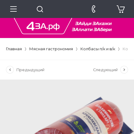
Главная
Мясная гастрономия
Колбасы п/к и в/к
Колба
Предыдущий
Следующий