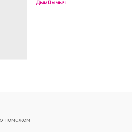
ДымДымыч
но поможем