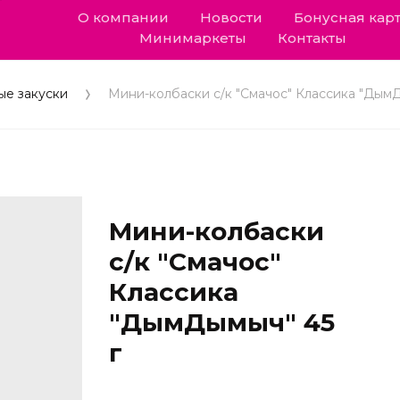
О компании
Новости
Бонусная кар
Минимаркеты
Контакты
ые закуски
Мини-колбаски с/к "Смачос" Классика "ДымД
Мини-колбаски
с/к "Смачос"
Классика
"ДымДымыч" 45
г