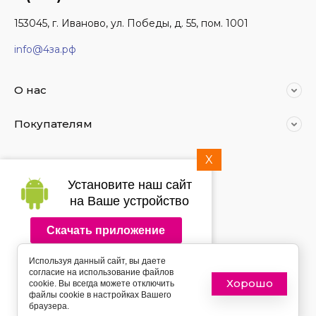
153045, г. Иваново, ул. Победы, д. 55, пом. 1001
info@4за.рф
О нас
Покупателям
X
Мы в социальных сетях:
Установите наш сайт
на Ваше устройство
Скачать приложение
2014 - 2026 4за.рф
Используя данный сайт, вы даете
Подпишитесь на рассылку
согласие на использование файлов
push-уведомлений
Хорошо
cookie. Вы всегда можете отключить
файлы cookie в настройках Вашего
браузера.
Подписаться