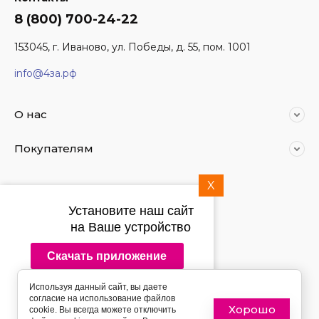
8 (800) 700-24-22
153045, г. Иваново, ул. Победы, д. 55, пом. 1001
info@4за.рф
О нас
Покупателям
X
Мы в социальных сетях:
Установите наш сайт
на Ваше устройство
Скачать приложение
2014 - 2026 4за.рф
Используя данный сайт, вы даете
Подпишитесь на рассылку
согласие на использование файлов
push-уведомлений
Хорошо
cookie. Вы всегда можете отключить