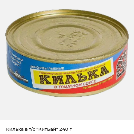
Килька в т/с "КитБай" 240 г