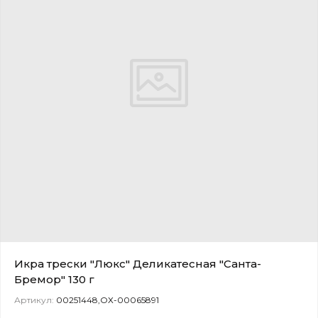
Икра трески "Люкс" Деликатесная "Санта-
Бремор" 130 г
Артикул:
00251448,ОХ-00065891