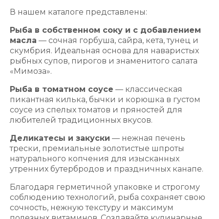
В нашем каталоге представлены:
Рыба в собственном соку и с добавлением
масла
— сочная горбуша, сайра, кета, тунец и
скумбрия. Идеальная основа для наваристых
рыбных супов, пирогов и знаменитого салата
«Мимоза».
Рыба в томатном соусе
— классическая
пикантная килька, бычки и корюшка в густом
соусе из спелых томатов и пряностей для
любителей традиционных вкусов.
Деликатесы и закуски
— нежная печень
трески, премиальные золотистые шпроты
натурального копчения для изысканных
утренних бутербродов и праздничных канапе.
Благодаря герметичной упаковке и строгому
соблюдению технологий, рыба сохраняет свою
сочность, нежную текстуру и максимум
полезных витаминов. Создавайте кулинарные