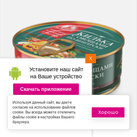
X
Установите наш сайт
на Ваше устройство
Скачать приложение
Используя данный сайт, вы даете
Подпишитесь на рассылку
согласие на использование файлов
push-уведомлений
Хорошо
cookie. Вы всегда можете отключить
файлы cookie в настройках Вашего
браузера.
Подписаться